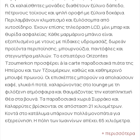
Fi. Οι καλαίσθητες μονάδες διαθέτουν ξύλινο δάπεδο,
πέτρινους τοίχους και ψηλή οροφή με ξύλινα δοκάρια.
Περιλαμβάνουν κλιματισμό και ξυλόσομπα από
χυτοσίδηρο. Έχουν επίσης τηλεόραση LCD, μίνι μπαρ και
θυρίδα ασφαλείας. Κάθε μαρμάρινο μπάνιο είναι
εξοπλισμένο με ντους με πίδακες υδρομασάζ, δωρεάν
προϊόντα περιποίησης, μπουρνούζια, παντόφλες και
στεγνωτήρα μαλλιών. Το εστιατόριο Orizontes
Tzoumerkon προσφέρει à la carte παραδοσιακά πιάτα της
Ηπείρου και των Τζουμέρκων, καθώς και καθημερινό
μπουφέ πρωινού. Οι επισκέπτες μπορούν να απολαύσουν
καφέ, γλυκά ή ποτά, χαλαρώνοντας στο lounge με τη
φιλόξενη ατμόσφαιρα και θαυμάζοντας την καταπληκτική
θέα στα βουνά. Τα παραδοσιακά χωριά Συρράκο και
Καλαρρύτες βρίσκονται σε απόσταση 21 χιλιομέτρων.
Κοντά στο κατάλυμα υπάρχουν πολλά μονοπάτια για
εξερεύνηση. Η πόλη των Ιωαννίνων απέχει 65 χιλιόμετρα.
+ περισσότερα