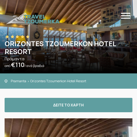
ORIZONTES TZOUMERKON HOTEL
RESORT
Πράμαντα
€
110
από
/ ανά βραδιά
Pramanta
Orizontes Tzoumerkon Hotel Resort
ΔΕΙΤΕ ΤΟ ΧΑΡΤΗ