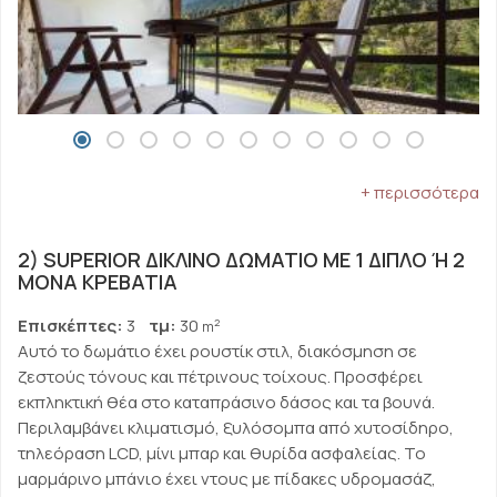
+ περισσότερα
2) SUPERIOR ΔΊΚΛΙΝΟ ΔΩΜΆΤΙΟ ΜΕ 1 ΔΙΠΛΌ Ή 2 Μ
ΟΝΆ ΚΡΕΒΆΤΙΑ
Επισκέπτες:
3
τμ:
30
2
m
Αυτό το δωμάτιο έχει ρουστίκ στιλ, διακόσμηση σε
ζεστούς τόνους και πέτρινους τοίχους. Προσφέρει
εκπληκτική θέα στο καταπράσινο δάσος και τα βουνά.
Περιλαμβάνει κλιματισμό, ξυλόσομπα από χυτοσίδηρο,
τηλεόραση LCD, μίνι μπαρ και θυρίδα ασφαλείας. Το
μαρμάρινο μπάνιο έχει ντους με πίδακες υδρομασάζ,